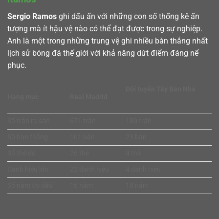
Sergio Ramos
ghi dấu ấn với những con số thống kê ấn
tượng mà ít hậu vệ nào có thể đạt được trong sự nghiệp.
Anh là một trong những trung vệ ghi nhiều bàn thắng nhất
lịch sử bóng đá thế giới với khả năng dứt điểm đáng nể
phục.
Đội tuyển Tây Ban Nha
Hạng mục
Real Madrid
Số trận ra sân
671 trận
180 trận
Số bàn thắng
101 bàn
23 bàn
Số thẻ đỏ
26 thẻ
4 thẻ
Danh hiệu lớn
22 danh hiệu
4 danh hiệu
Số năm thi đấu
16 năm
18 năm