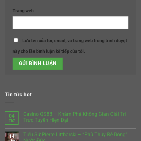
Trang web
Lưu tên của tôi, email, và trang web trong trình duyệt
này cho lần bình luận kế tiếp của tôi.
Tin tức hot
Casino QS88 – Khám Phá Không Gian Giải Trí
04
Trực Tuyến Hiện Đại
Th7
Không
có
Tiểu Sử Pierre Littbarski – “Phù Thủy Rê Bóng”
bình
14
luận
Nước Đức