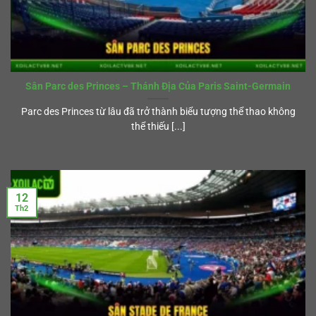
Sân Parc des Princes – Thánh Địa Của Paris Saint-Germain
Parc des Princes từ lâu đã trở thành biểu tượng thể thao không
thể thiếu [...]
12
Th2