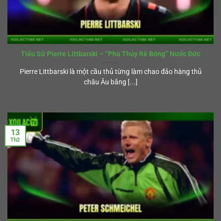
Tiểu Sử Pierre Littbarski – “Phù Thủy Rê Bóng” Nước Đức
Pierre Littbarski là một cầu thủ từng làm chao đảo hàng thủ
châu Âu bằng [...]
13
Th2