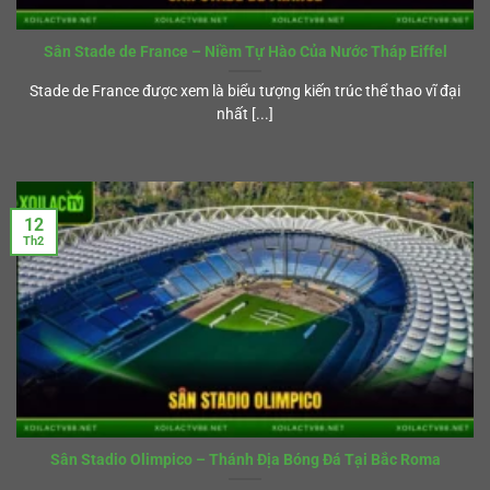
Sân Stade de France – Niềm Tự Hào Của Nước Tháp Eiffel
Stade de France được xem là biểu tượng kiến trúc thể thao vĩ đại
nhất [...]
12
Th2
Sân Stadio Olimpico – Thánh Địa Bóng Đá Tại Bắc Roma