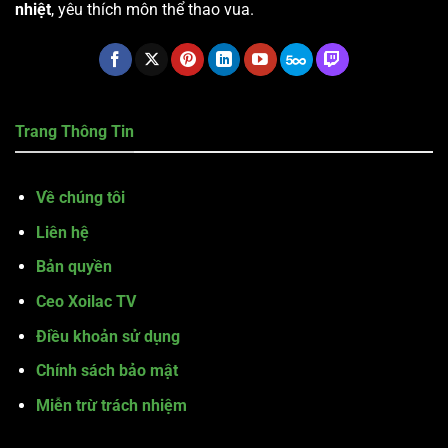
nhiệt
, yêu thích môn thể thao vua.
Trang Thông Tin
Về chúng tôi
Liên hệ
Bản quyền
Ceo Xoilac TV
Điều khoản sử dụng
Chính sách bảo mật
Miễn trừ trách nhiệm