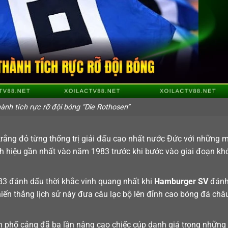
ành tích rực rỡ đội bóng “Die Rothosen”
rắng đỏ từng thống trị giải đấu cao nhất nước Đức với những 
 hiệu gần nhất vào năm 1983 trước khi bước vào giai đoạn kh
 đánh dấu thời khắc vinh quang nhất khi
Hamburger SV
đán
Chiến thắng lịch sử này đưa câu lạc bộ lên đỉnh cao bóng đá châ
 phố cảng đã ba lần nâng cao chiếc cúp danh giá trong những