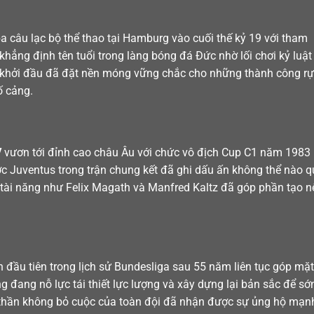
a câu lạc bộ thể thao tại Hamburg vào cuối thế kỷ 19 với tham
khẳng định tên tuổi trong làng bóng đá Đức nhờ lối chơi kỷ luật
n khởi đầu đã đặt nền móng vững chắc cho những thành công r
ố cảng.
V
vươn tới đỉnh cao châu Âu với chức vô địch Cup C1 năm 1983
ước Juventus trong trận chung kết đã ghi dấu ấn không thể nào 
 tài năng như Felix Magath và Manfred Kaltz đã góp phần tạo n
n đầu tiên trong lịch sử Bundesliga sau 55 năm liên tục góp mặt
g đang nỗ lực tái thiết lực lượng và xây dựng lại bản sắc để s
nh thần không bỏ cuộc của toàn đội đã nhận được sự ủng hộ mạn