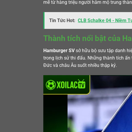
mẽ từ hàng triệu người hâm mộ trung thàn
Tin Tức Hot:
CLB Schalke 04 - Niềm T
Thành tích nổi bật của H
Hamburger SV
sở hữu bộ sưu tập danh hi
trong lịch sử thi đấu. Những thành tích ấ
Đức và châu Âu suốt nhiều thập kỷ.