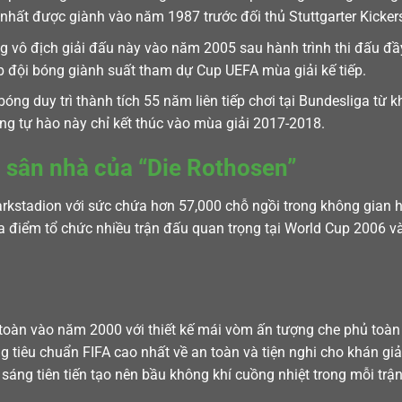
 nhất được giành vào năm 1987 trước đối thủ Stuttgarter Kicker
g vô địch giải đấu này vào năm 2005 sau hành trình thi đấu đầ
p đội bóng giành suất tham dự Cup UEFA mùa giải kế tiếp.
óng duy trì thành tích 55 năm liên tiếp chơi tại Bundesliga từ k
ng tự hào này chỉ kết thúc vào mùa giải 2017-2018.
ại sân nhà của
“Die Rothosen”
arkstadion với sức chứa hơn 57,000 chỗ ngồi trong không gian 
a điểm tổ chức nhiều trận đấu quan trọng tại World Cup 2006 v
toàn vào năm 2000 với thiết kế mái vòm ấn tượng che phủ toàn
g tiêu chuẩn FIFA cao nhất về an toàn và tiện nghi cho khán giả
áng tiên tiến tạo nên bầu không khí cuồng nhiệt trong mỗi trậ